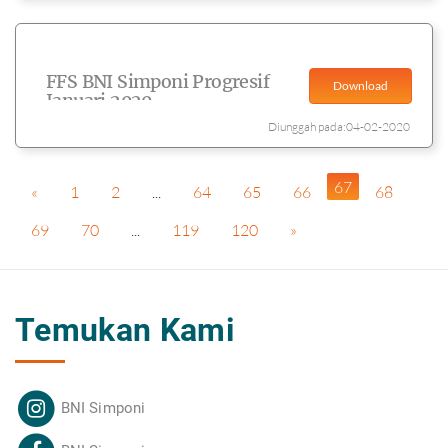
FFS BNI Simponi Progresif
Download
Januari 2020
Diunggah pada:04-02-2020
67
«
1
2
...
64
65
66
68
69
70
...
119
120
»
Temukan Kami
BNI Simponi