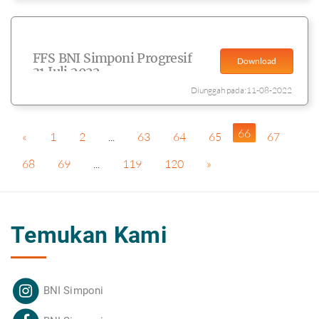
FFS BNI Simponi Progresif
Download
31 Juli 2022
Diunggah pada:11-08-2022
66
«
1
2
...
63
64
65
67
68
69
...
119
120
»
Temukan Kami
BNI Simponi