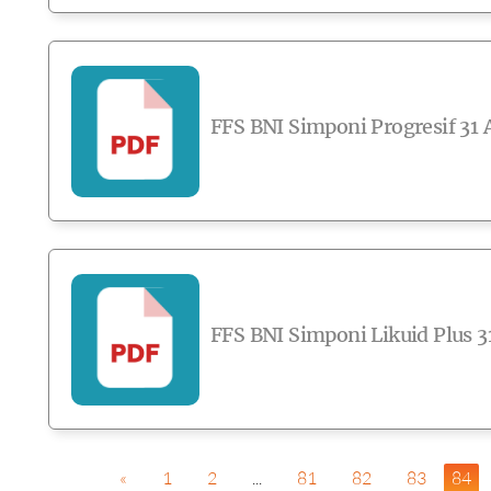
FFS BNI Simponi Progresif 31 
FFS BNI Simponi Likuid Plus 3
«
1
2
...
81
82
83
84