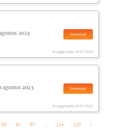
Agustus 2023
Download
Diunggah pada:15-09-2023
1 agustus 2023
Download
Diunggah pada:15-09-2023
85
86
87
...
119
120
»