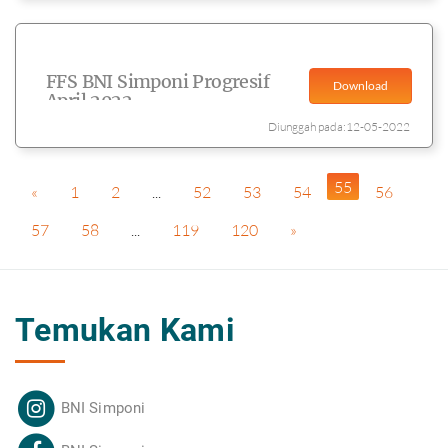
FFS BNI Simponi Progresif
Download
April 2022
Diunggah pada:12-05-2022
55
«
1
2
...
52
53
54
56
57
58
...
119
120
»
Temukan Kami
BNI Simponi