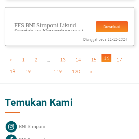
FFS BNI Simponi Likuid
Download
Syariah 30 November 2024
Diunggah pada:11-12-2024
16
«
1
2
...
13
14
15
17
18
19
...
119
120
»
Temukan Kami
BNI Simponi