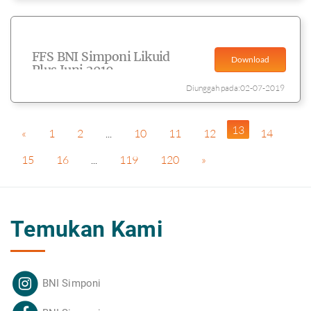
FFS BNI Simponi Likuid
Download
Plus Juni 2019
Diunggah pada:02-07-2019
13
«
1
2
...
10
11
12
14
15
16
...
119
120
»
Temukan Kami
BNI Simponi