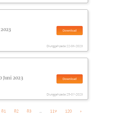
 2023
Download
Diunggah pada:22-06-2023
 Juni 2023
Download
Diunggah pada:25-07-2023
81
82
83
...
119
120
»