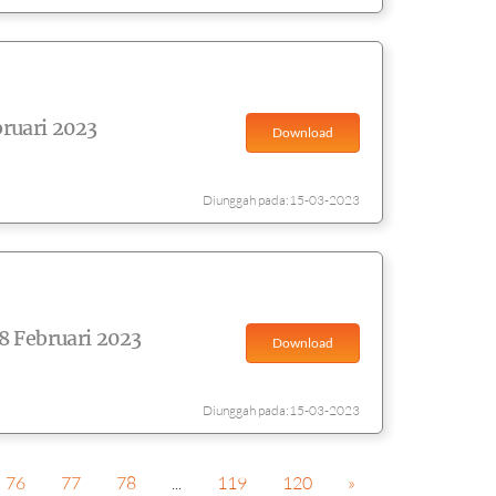
ruari 2023
Download
Diunggah pada:15-03-2023
8 Februari 2023
Download
Diunggah pada:15-03-2023
76
77
78
...
119
120
»