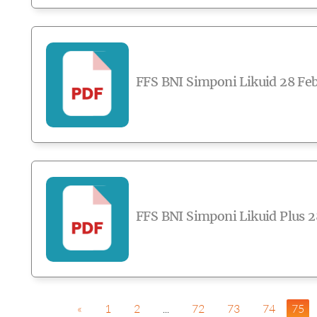
FFS BNI Simponi Likuid 28 Feb
FFS BNI Simponi Likuid Plus 2
«
1
2
...
72
73
74
75