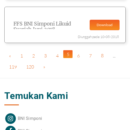
FFS BNI Simponi Likuid
Download
Syariah Juni 2018
Diunggah pada:10-08-2018
5
«
1
2
3
4
6
7
8
...
119
120
»
Temukan Kami
BNI Simponi