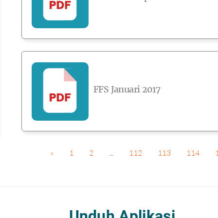
FFS Januari 2017
«
1
2
...
112
113
114
Unduh Aplikasi