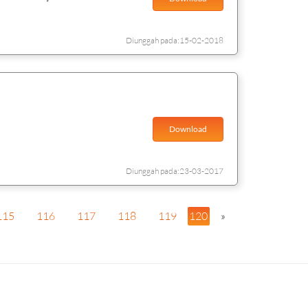
Diunggah pada:15-02-2018
Download
Diunggah pada:23-03-2017
115
116
117
118
119
120
»