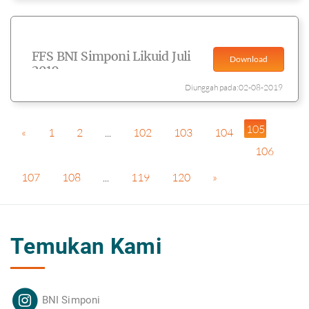
FFS BNI Simponi Likuid Juli
Download
2019
Diunggah pada:02-08-2019
105
«
1
2
...
102
103
104
106
107
108
...
119
120
»
Temukan Kami
BNI Simponi